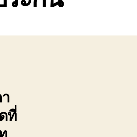
คา
ที่
บท