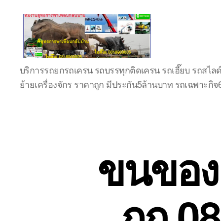
บริษัท
บริการรถยกรถเครน รถบรรทุกติดเครน รถเฮี๊ยบ รถสไลด
รถ
ย้ายเครื่องจักร ราคาถูก มีประกัน5ล้านบาท รถเฉพาะกิ
บรรทุก
เครื่องจักร
ระยอง
ชลบุรี
(บริษัท
เซียน
ขนของย
พาณิชย์
จำกัด)
บริการ
รถยก
ถูก 0
รถ
รับจ้าง
ใน