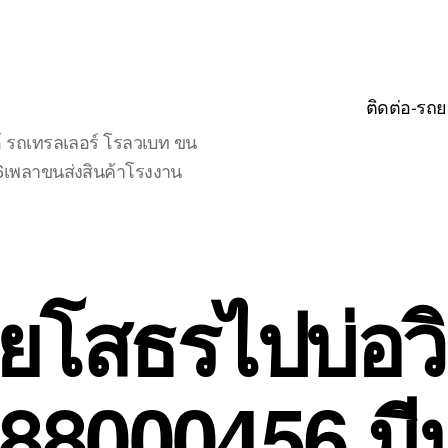
ติดต่อ-รถย
์ รถเทรลเลอร์ โรลวเบท ขน
จ6เพลาขนส่งสินค้าโรงงาน
โสธรไปบ่อว
888000456 มี