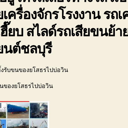
ยเครื่องจักรโรงงาน รถ
ฮี๊ยบ สไลด์รถเสียขนย้า
นต์ชลบุรี
่ตั้งรับขนของยโสธรไปบ่อวิน
นของยโสธรไปบ่อวิน