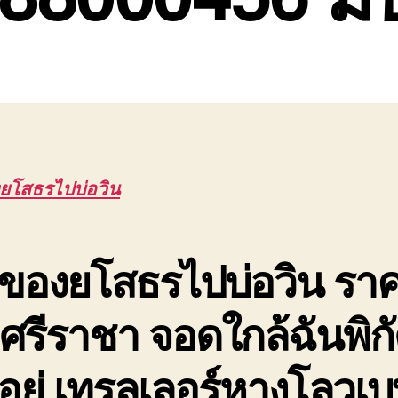
ยโสธรไปบ่อวิน
ของยโสธรไปบ่อวิน รา
 ศรีราชา จอดใกล้ฉันพิกัด
อยู่ เทรลเลอร์หางโลวเ