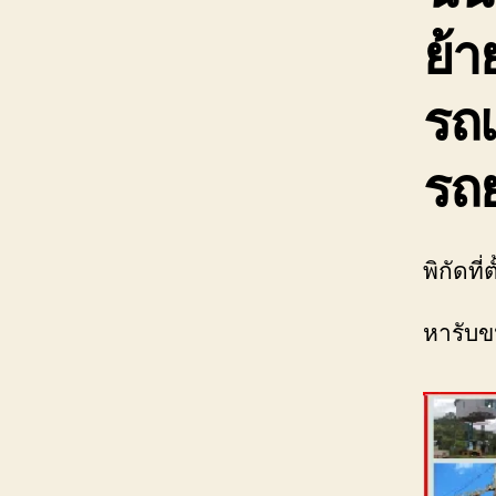
ย้า
รถเ
รถย
พิกัดที
หารับข