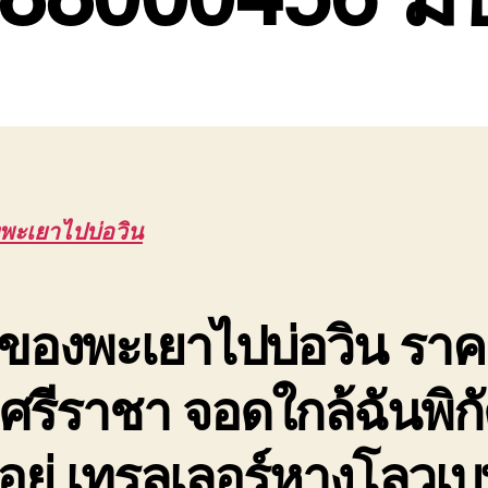
ะเยาไปบ่อวิน
ของพะเยาไปบ่อวิน ราค
 ศรีราชา จอดใกล้ฉันพิกัด
อยู่ เทรลเลอร์หางโลวเ