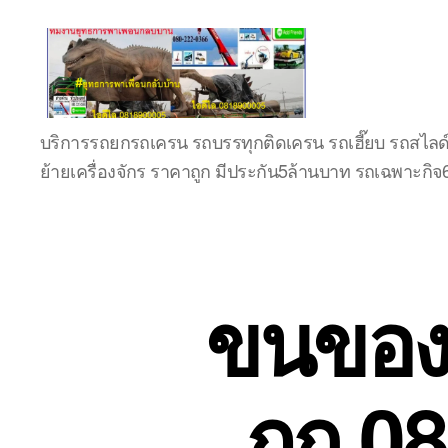
บริษัท
บริการรถยกรถเครน รถบรรทุกติดเครน รถเฮี๊ยบ รถสไลด
รถ
ย้ายเครื่องจักร ราคาถูก มีประกัน5ล้านบาท รถเฉพาะกิ
บรรทุก
เครื่องจักร
ระยอง
ชลบุรี
(บริษัท
เซียน
ขนของ
พาณิชย์
จำกัด)
บริการ
รถยก
ถูก 0
รถ
รับจ้าง
ใน