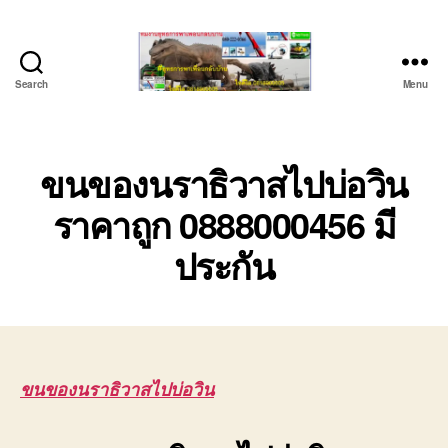
Search
Menu
บริษัท
รถ
บรรทุก
เครื่องจักร
ขนของนราธิวาสไปบ่อวิน
ระยอง
ราคาถูก 0888000456 มี
ชลบุรี
(บริษัท
ประกัน
เซียน
พาณิชย์
จำกัด)
บริการ
รถยก
รถ
รับจ้าง
ขนของนราธิวาสไปบ่อวิน
ใน
เขต